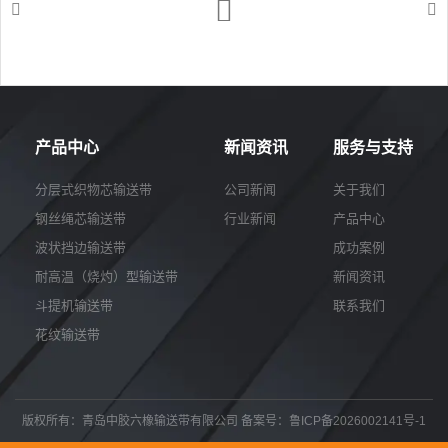
我
咨
们
询
产品中心
新闻资讯
服务与支持
分层式织物芯输送带
公司新闻
关于我们
钢丝绳芯输送带
行业新闻
产品中心
波状挡边输送带
成功案例
耐高温（烧灼）型输送带
新闻资讯
斗提机输送带
联系我们
花纹输送带
版权所有：青岛中胶六橡输送带有限公司
备案号：鲁ICP备2026002141号-1