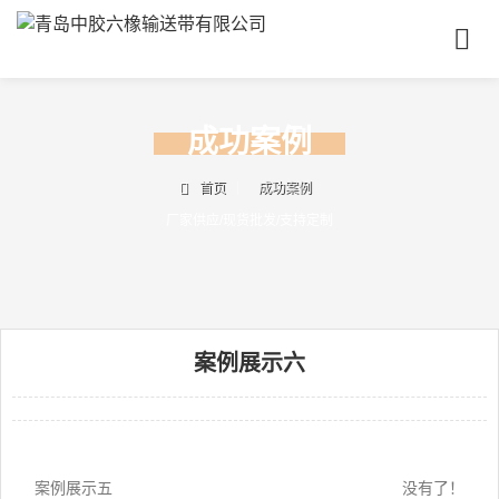
首
页
关
于
成功案例
我
产
们
品
首页
成功案例
中
厂家供应/现货批发/支持定制
成
心
功
案
新
例
闻
资
案例展示六
联
讯
系
我
们
联
电
案例展示五
没有了！
系
话