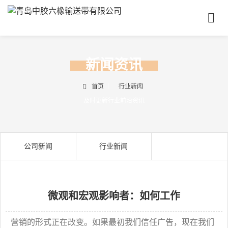
首
页
关
于
新闻资讯
我
产
们
品
首页
行业新闻
中
及时更新行业前沿资讯
成
心
功
案
新
例
公司新闻
行业新闻
闻
资
联
讯
系
我
微观和宏观影响者：如何工作
们
联
电
营销的形式正在改变。如果最初我们信任广告，现在我们
系
话