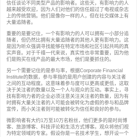
我
咨
信任谈论不同类型产品的影响者。这些天，有影响力的人
们
询
越来越受欢迎，因为人们对他们的信任超过了电视或杂志
上的传统营销。他们是像你一样的人，但在社交媒体上有
大量追随者。
重要的是要记住，一个有影响力的人可以拥有一小部分追
随者，但仍然比拥有大量追随者的其他人更有影响力。这
是因为听众强调寻找能够在特定市场和社区引起共鸣的真
实声音。对于千禧一代来说，真实性也非常重要，因为他
们是购买在线产品的最大市场，他们是要抓住的。
另一个需要记住的是参与率，根据Corporate Financial
Institute的数据，参与率指的是用户创建的内容与关注者
之间的互动程度。这意味着参与度可以更高或更低，这取
决于关注者的数量以及一个人与观众的互动。事实上，寻
找有影响力者的企业必须注意关注关注者的数量，因为有
时拥有大量关注者的人可能会被转化为虚假的参与和品牌
宣传，而小关注者则可能被转化为信任和良好的参与。
微影响者有大约1万至10万名粉丝，他们更多的是时尚博
客、旅游博客、科技评论和生活方式博客。观众将他们视
为特定领域的专家。假设你是一名技术学生，想开设一个