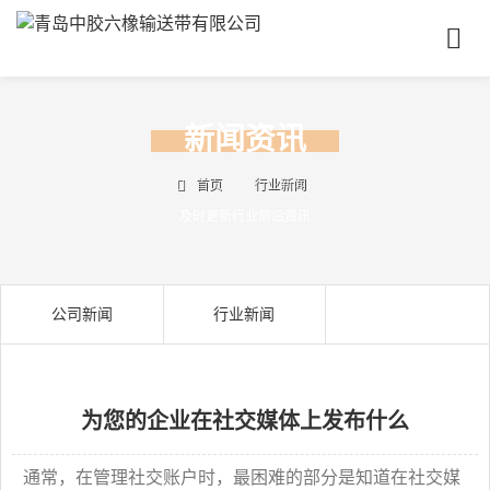
首
页
关
于
新闻资讯
我
产
们
品
首页
行业新闻
中
及时更新行业前沿资讯
成
心
功
案
新
例
公司新闻
行业新闻
闻
资
联
讯
系
我
为您的企业在社交媒体上发布什么
们
联
电
通常，在管理社交账户时，最困难的部分是知道在社交媒
系
话