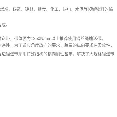
、煤炭、铸造、建材、粮食、化工
、热电、水泥
等领域物料的输
组成。
输送带，带体强力
1250N/mm
以上推荐使用钢丝绳输送带。
耐磨性，为了适应角度改向的要求，胶带的纵向要求有柔软性，
挡边输送带采用特殊结构的横向刚性基带，解决了大规格输送带