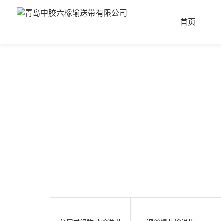
首页
首
页
关
于
我
产
们
品
中
成
心
功
案
新
例
闻
资
联
讯
系
我
们
联
电
系
话