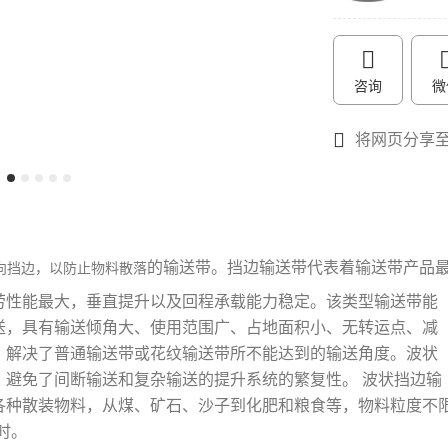
咨询
微
将网页分享
的输送带。挡边输送带代表着输送带产品
向挡边，以防止物料散落
劳性能最大，垂直提升以及回程承载能力稳定。该类型输送带能
送，具有输送倾角大、使用范围广、占地面积小、无转运点、减
，解决了普通输送带或花纹输送带所不能达到的输送角度。波状
，避免了间断输送和复杂输送的提升系统的繁复性。
波状挡边输
各种散装物料，从煤、矿石、沙子到化肥和粮食等，物料粒度不
时。