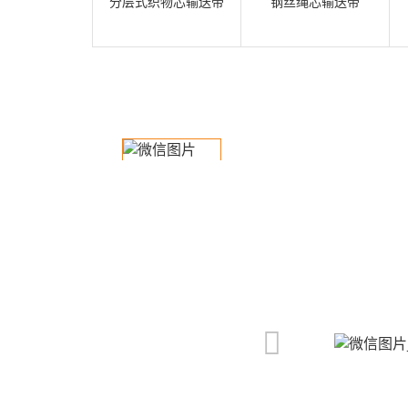
分层式织物芯输送带
钢丝绳芯输送带
我
咨
们
询