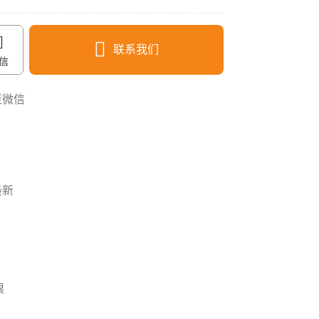
联系我们
信
至微信
0532-86036627
最新
限