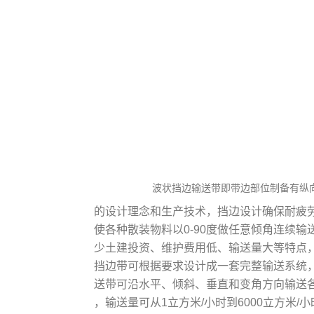
波
状挡边输送带即带边部位制备有纵
的设计理念和生产技术，挡边设计确保耐疲
使各种散装物料以
0-90
度做任意倾角连续输
少土建投资、维护费用低、输送量大等特点
挡边带可根据要求设计成一套完整输送系统
送带可沿水平、倾斜、垂直和变角方向输送
，输送量可从
1
立方米
/
小时到
6000
立方米
/
小