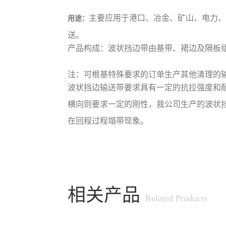
主要
应用于
港口、冶金、矿山、电力
用途
：
送。
产品构成：波状挡边带由基带、裙边及隔板
注：可根基特殊要求的订单生产其他清理的
波状挡边输送带要求具有一定的抗拉强度和
横向则要求一定的刚性，我公司生产的波状
在回程过程塌带现象。
相关产品
Related Products