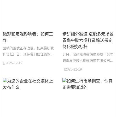
我
咨
们
询
微观和宏观影响者：如何工
精研细分赛道 赋能多元场景
作
青岛中胶六橡打造输送带定
制化服务标杆
营销的形式正在改变。如果最初我
们信任广告，现在我们信任谈论不
近日，深耕橡胶输送带领域十余年
同类型产品的影响者。这些天，有
的青岛中胶六橡输送带有限公司
2025-12-19
影响力的人越来越受欢迎，因为人
（以下简称“中胶六橡”）：公司凭
2025-12-19
···
借定制化解决方案，并与东南亚、
···