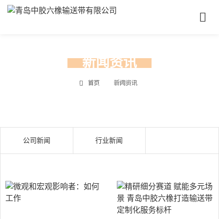
首
页
关
于
新闻资讯
我
产
们
品
首页
新闻资讯
中
及时更新行业前沿资讯
成
心
功
案
新
例
公司新闻
行业新闻
闻
资
联
讯
系
我
们
联
电
系
话